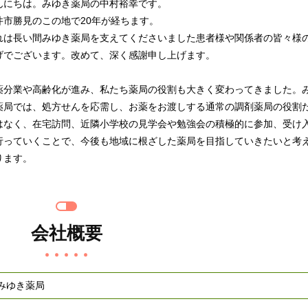
んにちは。みゆき薬局の中村裕幸です。
井市勝見のこの地で20年が経ちます。
れは長い間みゆき薬局を支えてくださいました患者様や関係者の皆々様
げでございます。改めて、深く感謝申し上げます。
薬分業や高齢化が進み、私たち薬局の役割も大きく変わってきました。
薬局では、処方せんを応需し、お薬をお渡しする通常の調剤薬局の役割
はなく、在宅訪問、近隣小学校の見学会や勉強会の積極的に参加、受け
行っていくことで、今後も地域に根ざした薬局を目指していきたいと考
ります。
会社概要
みゆき薬局