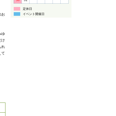
定休日
のお
イベント開催日
みゆ
だけ
入れ
えて