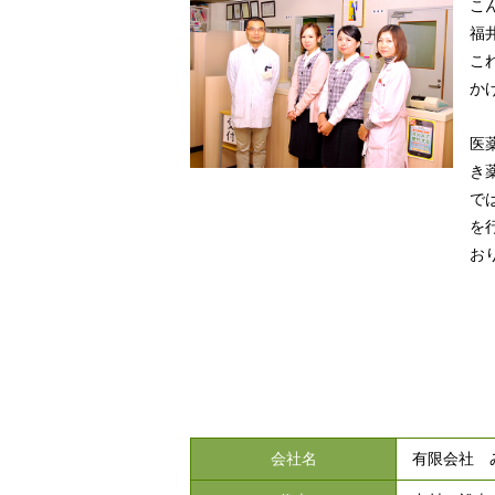
こ
福
こ
か
医
き
で
を
お
会社名
有限会社 