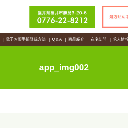
電子お薬手帳登録方法
Q＆A
商品紹介
在宅訪問
求人情
app_img002