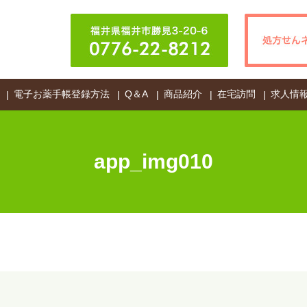
電子お薬手帳登録方法
Q＆A
商品紹介
在宅訪問
求人情
app_img010