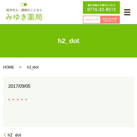
メ
h2_dot
HOME
h2_dot
2017/09/05
h2_dot